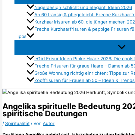
Nageldesign schlicht und elegant: Ideen 2026
Ab 60 fransig & pflegeleicht: Freche Kurzhaarf
Kurzhaarfrisuren ab 60, die jünger machen 20
Freche Kurzhaarfrisuren & peppige Frisuren f
Tipps
eGirl Frisur Ideen Pinke Haare 2026: Die cools
Freche Frisuren für graue Haare – Damen ab 5
Große Wohnung richtig einrichten: Tipps zur
Zopffrisuren für Frauen ab 50 – Ideen & Trend
Angelika spirituelle Bedeutung 20
spiritische Deutungen
/
Spiritualität
/ Von
Autor
Der Name Angelika gehört seit Jahrzehnten zu den beliebt