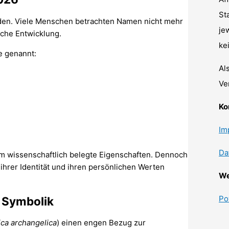
St
anden. Viele Menschen betrachten Namen nicht mehr
je
liche Entwicklung.
ke
e genannt:
Al
Ve
Ko
Im
Da
m wissenschaftlich belegte Eigenschaften. Dennoch
hrer Identität und ihren persönlichen Werten
We
Po
e Symbolik
ica archangelica
) einen engen Bezug zur