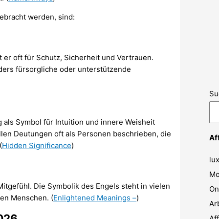
gebracht werden, sind:
er oft für Schutz, Sicherheit und Vertrauen.
ders fürsorgliche oder unterstützende
Su
als Symbol für Intuition und innere Weisheit
llen Deutungen oft als Personen beschrieben, die
Af
(
Hidden Significance
)
lu
Mo
itgefühl. Die Symbolik des Engels steht in vielen
On
ren Menschen. (
Enlightened Meanings –
)
Ar
2026
Af