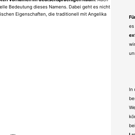
tuelle Bedeutung dieses Namens. Dabei geht es nicht
chen Eigenschaften, die traditionell mit Angelika
Fü
es
ex
wi
un
In
be
We
kö
be
Lu