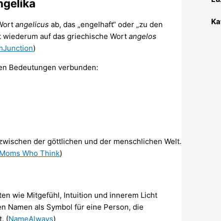
gelika
Ka
 Wort
angelicus
ab, das „engelhaft“ oder „zu den
t wiederum auf das griechische Wort
angelos
Junction
)
nden Bedeutungen verbunden:
er zwischen der göttlichen und der menschlichen Welt.
Moms Who Think
)
ten wie Mitgefühl, Intuition und innerem Licht
 Namen als Symbol für eine Person, die
. (
NameAlways
)