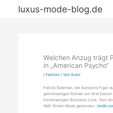
Zum
luxus-mode-blog.de
Inhalt
springen
Welchen Anzug trägt P
in „American Psycho“
/
Fashion
/ Von
Autor
Patrick Bateman, die ikonische Figur 
gleichnamigen Roman von Bret Easton El
hochklassigen Business-Look. Sein Anz
Wall-Street-Mode geworden. (
imdb.c