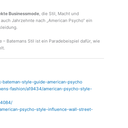
ekte Businessmode
, die Stil, Macht und
st auch Jahrzehnte nach „American Psycho“ ein
kleidung.
 – Batemans Stil ist ein Paradebeispiel dafür, wie
lt.
ck-bateman-style-guide-american-psycho
mens-fashion/a19434/american-psycho-style-
44084/
/american-psycho-style-influence-wall-street-