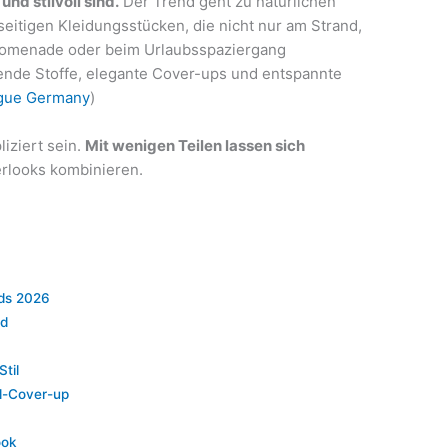
und stilvoll sind.
Der Trend geht zu natürlichen
lseitigen Kleidungsstücken, die nicht nur am Strand,
Promenade oder beim Urlaubsspaziergang
ßende Stoffe, elegante Cover-ups und entspannte
gue Germany
)
liziert sein.
Mit wenigen Teilen lassen sich
rlooks kombinieren.
nds 2026
nd
til
d-Cover-up
ook