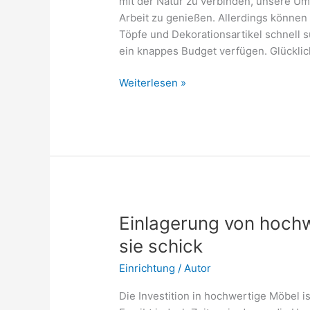
mit der Natur zu verbinden, unsere U
Arbeit zu genießen. Allerdings können
Töpfe und Dekorationsartikel schnell 
ein knappes Budget verfügen. Glückli
Hochwertiges
Weiterlesen »
Gartenzubehör
günstig
bekommen:
Tipps
Einlagerung von hochw
sie schick
Einrichtung
/
Autor
Die Investition in hochwertige Möbel ist