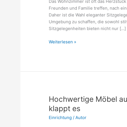
Das Wohnzimmer ist oft das Herzstück 
Freunden und Familie treffen, nach e
Daher ist die Wahl eleganter Sitzgeleg
Umgebung zu schaffen, die sowohl stilvo
Sitzgelegenheiten bieten nicht nur […]
Die
Weiterlesen »
edelsten
Sitzgelegenheiten
für
das
Wohnzimmer:
Top
9
Hochwertige Möbel aus
klappt es
Einrichtung
/
Autor