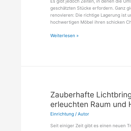
Es gibt jedoch Zeiten, in denen die 
geschätzten Stücke erfordern. Ganz gl
renovieren: Die richtige Lagerung ist u
hochwertigen Möbel ihren schicken Ch
Einlagerung
Weiterlesen »
von
hochwertigen
Möbeln:
So
bleiben
sie
schick
Zauberhafte Lichtbri
erleuchten Raum und 
Einrichtung
/
Autor
Seit einiger Zeit gibt es einen neuen 