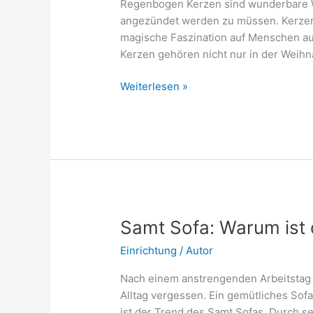
Regenbogen Kerzen sind wunderbare W
angezündet werden zu müssen. Kerzen 
magische Faszination auf Menschen aus
Kerzen gehören nicht nur in der Weihn
Zauberhafte
Weiterlesen »
Lichtbringer
–
Regenbogen
Kerzen
erleuchten
Raum
und
Herzen
Samt Sofa: Warum ist 
Einrichtung
/
Autor
Nach einem anstrengenden Arbeitstag
Alltag vergessen. Ein gemütliches Sofa
ist der Trend des Samt Sofas. Durch s