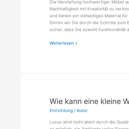
Die Herstellung hochwertiger Möbel aus
Nachhaltigkeit mit Kreativität zu verbin
und bieten ein vielseitiges Material f
führen wir Sie durch die Schritte zum
sicher, dass Sie sowohl Funktionalität 
Hochwertige
Weiterlesen »
Möbel
aus
Paletten
selber
bauen:
So
klappt
es
Wie kann eine kleine 
Einrichtung
/
Autor
Luxus wird nicht allein durch die Quad
es möglich, ein Ambiente voller Elegan