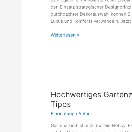
den Einsatz strategischer Designprinz
durchdachter Dekorauswahl können Si
Luxus und Komforts verwandeln. Jetzt
Wie
Weiterlesen »
kann
eine
kleine
Wohnung
luxuriös
wirken?
Hochwertiges Garten
Tipps
Einrichtung
/
Autor
Gartenarbeit ist nicht nur ein Hobby; E