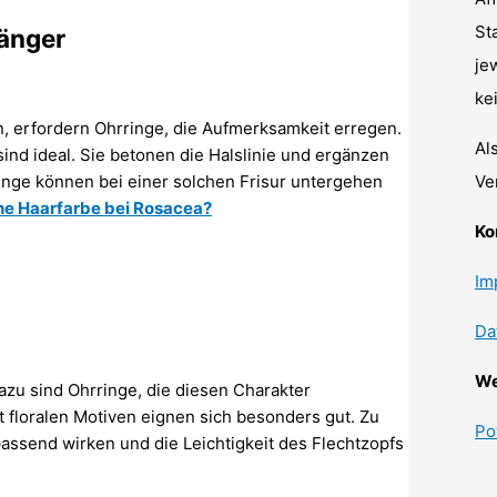
St
änger
je
ke
n, erfordern Ohrringe, die Aufmerksamkeit erregen.
Al
nd ideal. Sie betonen die Halslinie und ergänzen
Ve
ringe können bei einer solchen Frisur untergehen
e Haarfarbe bei Rosacea?
Ko
Im
Da
We
azu sind Ohrringe, die diesen Charakter
t floralen Motiven eignen sich besonders gut. Zu
Po
assend wirken und die Leichtigkeit des Flechtzopfs