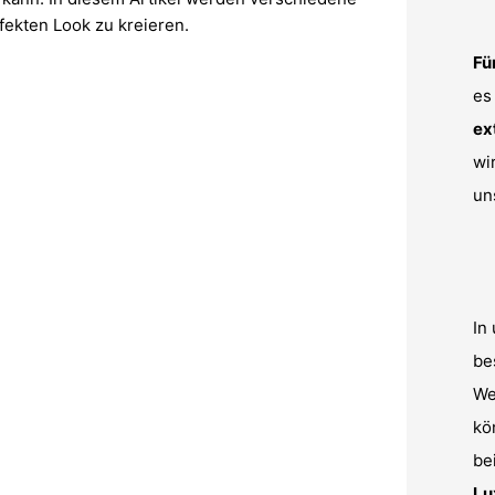
fekten Look zu kreieren.
Fü
es
ex
wi
un
In
be
We
kö
be
Lu