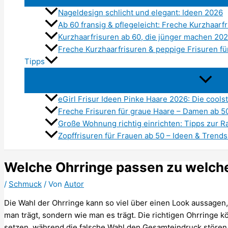
Nageldesign schlicht und elegant: Ideen 2026
Ab 60 fransig & pflegeleicht: Freche Kurzhaarf
Kurzhaarfrisuren ab 60, die jünger machen 20
Freche Kurzhaarfrisuren & peppige Frisuren f
Tipps
eGirl Frisur Ideen Pinke Haare 2026: Die cools
Freche Frisuren für graue Haare – Damen ab 5
Große Wohnung richtig einrichten: Tipps zur
Zopffrisuren für Frauen ab 50 – Ideen & Trend
Welche Ohrringe passen zu welche
/
Schmuck
/ Von
Autor
Die Wahl der Ohrringe kann so viel über einen Look aussagen, 
man trägt, sondern wie man es trägt. Die richtigen Ohrringe 
setzen, während die falsche Wahl den Gesamteindruck stören