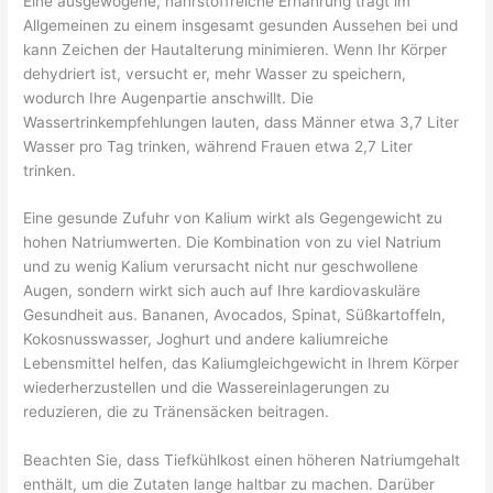
Eine ausgewogene, nährstoffreiche Ernährung trägt im
Allgemeinen zu einem insgesamt gesunden Aussehen bei und
kann Zeichen der Hautalterung minimieren. Wenn Ihr Körper
dehydriert ist, versucht er, mehr Wasser zu speichern,
wodurch Ihre Augenpartie anschwillt. Die
Wassertrinkempfehlungen lauten, dass Männer etwa 3,7 Liter
Wasser pro Tag trinken, während Frauen etwa 2,7 Liter
trinken.
Eine gesunde Zufuhr von Kalium wirkt als Gegengewicht zu
hohen Natriumwerten. Die Kombination von zu viel Natrium
und zu wenig Kalium verursacht nicht nur geschwollene
Augen, sondern wirkt sich auch auf Ihre kardiovaskuläre
Gesundheit aus. Bananen, Avocados, Spinat, Süßkartoffeln,
Kokosnusswasser, Joghurt und andere kaliumreiche
Lebensmittel helfen, das Kaliumgleichgewicht in Ihrem Körper
wiederherzustellen und die Wassereinlagerungen zu
reduzieren, die zu Tränensäcken beitragen.
Beachten Sie, dass Tiefkühlkost einen höheren Natriumgehalt
enthält, um die Zutaten lange haltbar zu machen. Darüber