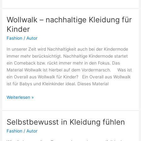
kleidet
sich
eine
Wollwalk – nachhaltige Kleidung für
Lady?
Kinder
Fashion
/
Autor
In unserer Zeit wird Nachhaltigkeit auch bei der Kindermode
immer mehr berücksichtigt. Nachhaltige Kindermode startet
ein Comeback bzw. rückt immer mehr in den Fokus. Das
Material Wollwalk ist hierbei auf dem Vordermarsch. Was ist
ein Overall aus Wollwalk für Kinder? Ein Overall aus Wollwalk
ist für Babys und Kleinkinder ideal. Dieses Material
Wollwalk
Weiterlesen »
–
nachhaltige
Kleidung
Selbstbewusst in Kleidung fühlen
für
Fashion
/
Autor
Kinder