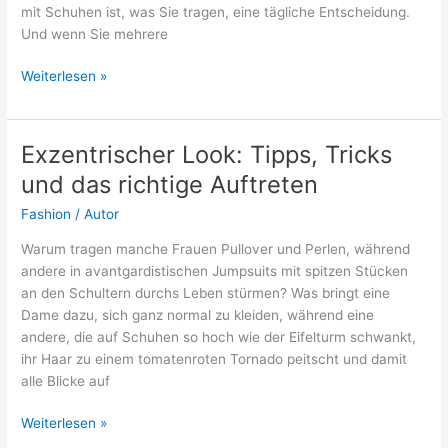
mit Schuhen ist, was Sie tragen, eine tägliche Entscheidung.
Und wenn Sie mehrere
Welche
Weiterlesen »
Schuhe
passen
zu
Exzentrischer Look: Tipps, Tricks
mir?
und das richtige Auftreten
Unser
Guide
Fashion
/
Autor
Warum tragen manche Frauen Pullover und Perlen, während
andere in avantgardistischen Jumpsuits mit spitzen Stücken
an den Schultern durchs Leben stürmen? Was bringt eine
Dame dazu, sich ganz normal zu kleiden, während eine
andere, die auf Schuhen so hoch wie der Eifelturm schwankt,
ihr Haar zu einem tomatenroten Tornado peitscht und damit
alle Blicke auf
Exzentrischer
Weiterlesen »
Look: