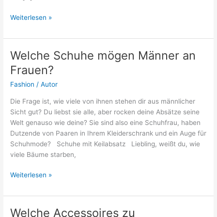
Welche
Weiterlesen »
Schuhe
zu
weiten
Welche Schuhe mögen Männer an
Hosen?
Frauen?
Fashion
/
Autor
Die Frage ist, wie viele von ihnen stehen dir aus männlicher
Sicht gut? Du liebst sie alle, aber rocken deine Absätze seine
Welt genauso wie deine? Sie sind also eine Schuhfrau, haben
Dutzende von Paaren in Ihrem Kleiderschrank und ein Auge für
Schuhmode? Schuhe mit Keilabsatz Liebling, weißt du, wie
viele Bäume starben,
Welche
Weiterlesen »
Schuhe
mögen
Männer
Welche Accessoires zu