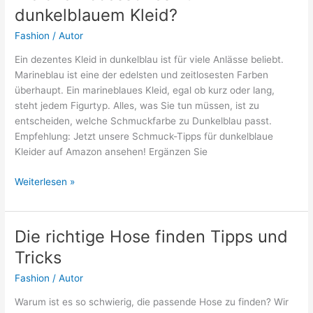
an
dunkelblauem Kleid?
Frauen?
Fashion
/
Autor
Ein dezentes Kleid in dunkelblau ist für viele Anlässe beliebt.
Marineblau ist eine der edelsten und zeitlosesten Farben
überhaupt. Ein marineblaues Kleid, egal ob kurz oder lang,
steht jedem Figurtyp. Alles, was Sie tun müssen, ist zu
entscheiden, welche Schmuckfarbe zu Dunkelblau passt.
Empfehlung: Jetzt unsere Schmuck-Tipps für dunkelblaue
Kleider auf Amazon ansehen! Ergänzen Sie
Welche
Weiterlesen »
Accessoires
zu
dunkelblauem
Die richtige Hose finden Tipps und
Kleid?
Tricks
Fashion
/
Autor
Warum ist es so schwierig, die passende Hose zu finden? Wir