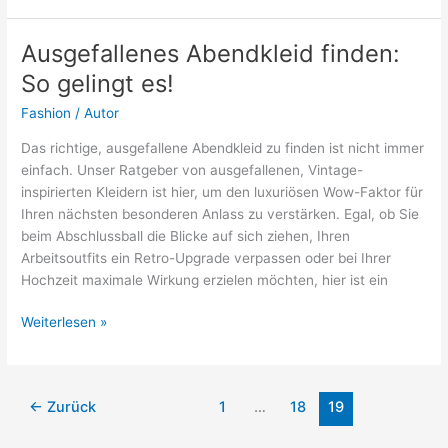
Tipps,
Tricks
Ausgefallenes Abendkleid finden:
und
So gelingt es!
das
richtige
Fashion
/
Autor
Auftreten
Das richtige, ausgefallene Abendkleid zu finden ist nicht immer
einfach. Unser Ratgeber von ausgefallenen, Vintage-
inspirierten Kleidern ist hier, um den luxuriösen Wow-Faktor für
Ihren nächsten besonderen Anlass zu verstärken. Egal, ob Sie
beim Abschlussball die Blicke auf sich ziehen, Ihren
Arbeitsoutfits ein Retro-Upgrade verpassen oder bei Ihrer
Hochzeit maximale Wirkung erzielen möchten, hier ist ein
Ausgefallenes
Weiterlesen »
Abendkleid
finden:
So
←
Zurück
1
…
18
19
gelingt
es!