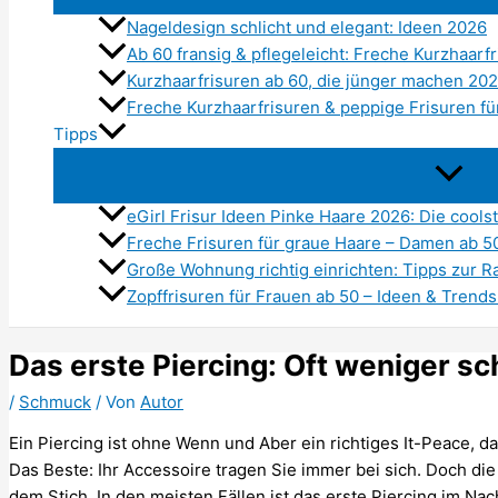
Nageldesign schlicht und elegant: Ideen 2026
Ab 60 fransig & pflegeleicht: Freche Kurzhaarf
Kurzhaarfrisuren ab 60, die jünger machen 20
Freche Kurzhaarfrisuren & peppige Frisuren f
Tipps
eGirl Frisur Ideen Pinke Haare 2026: Die cools
Freche Frisuren für graue Haare – Damen ab 5
Große Wohnung richtig einrichten: Tipps zur
Zopffrisuren für Frauen ab 50 – Ideen & Trend
Das erste Piercing: Oft weniger s
/
Schmuck
/ Von
Autor
Ein Piercing ist ohne Wenn und Aber ein richtiges It-Peace, 
Das Beste: Ihr Accessoire tragen Sie immer bei sich. Doch d
dem Stich. In den meisten Fällen ist das erste Piercing im Na