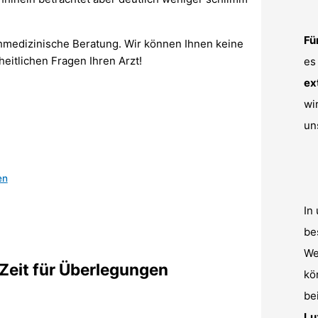
Fü
chmedizinische Beratung. Wir können Ihnen keine
heitlichen Fragen Ihren Arzt!
es
ex
wi
un
en
In
be
We
 Zeit für Überlegungen
kö
be
Lu