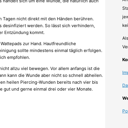
Es handelt sich um eine Wunde, die natürlich auch
St
je
en Tagen nicht direkt mit den Händen berühren.
ke
 desinfiziert werden. So lässt sich verhindern,
er Entzündung kommt.
Al
 Wattepads zur Hand. Hautfreundliche
Ve
inigung sollte mindestens einmal täglich erfolgen.
lich empfohlen.
Ko
icht allzu viel bewegen. Vor allem anfangs ist die
Im
nn kann die Wunde aber nicht so schnell abheilen.
en heilen Piercing-Wunden bereits nach vier bis
Da
e gut und gerne einmal drei oder vier Monate.
We
Po